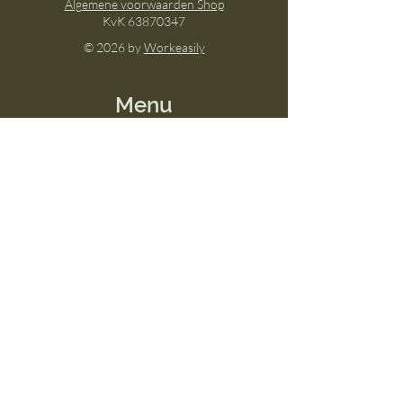
Algemene voorwaarden Shop
KvK
63870347
© 2026 by
Workeasily
Menu
Home
Over
Melle's aanpak
Shop
Mussages
Afspraak Boeken
Events
Socials
Facebook