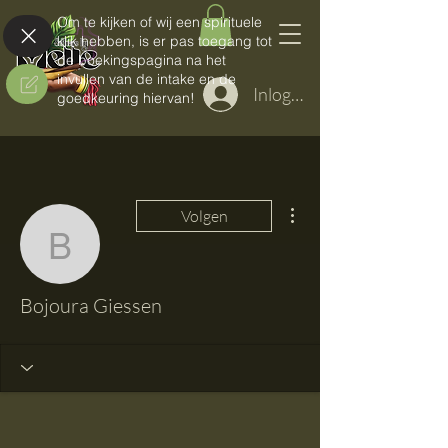
Om te kijken of wij een spirituele
klik hebben, is er pas toegang tot
de boekingspagina na het
invullen van de intake en de
Inloggen
goedkeuring hiervan!
Meer acties
Volgen
Bojoura Giessen
Bojoura Giessen