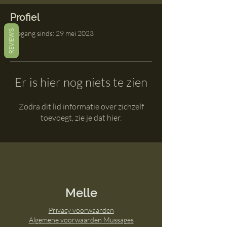
Profiel
REVIEWS
Toegang sinds: 29 mei 2023
Er is hier nog niets te zien
Zodra dit lid informatie over zichzelf
toevoegt, zie je dat hier.
Melle
Privacy voorwaard
en
Algemene voorwaarden Mussages