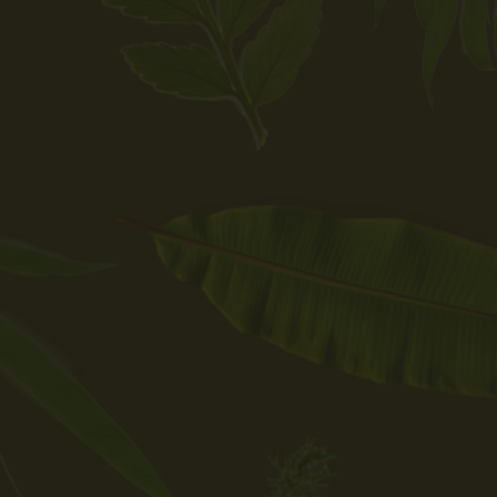
Gecertificeerde,
gifted Mussage
Therapist
Holistische
componist van
verbindende
energie