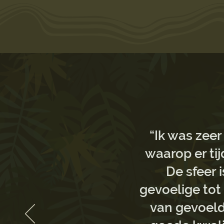
“
Ik was zeer
waarop er tij
De sfeer 
gevoelige tot 
van gevoeld