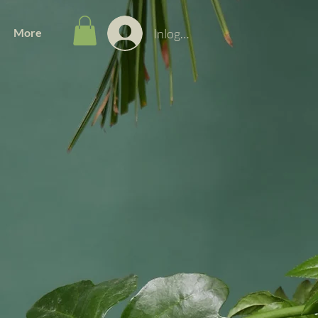
Inloggen
More
du