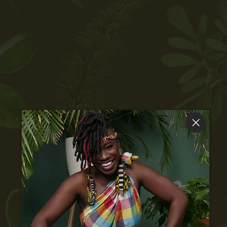
Luistert naar de "lyrics"
van het lichaam
Transformeert
emotionele, fysieke,
spirituele
blokkades