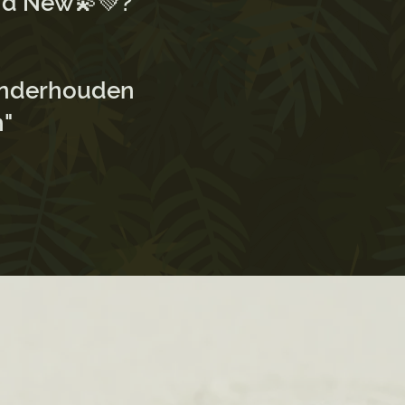
and New💫💚?
 onderhouden
n"