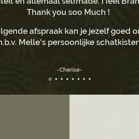
teit en allemaal selfmade. I feel Br
Thank you soo Much !
volgende afspraak kan je jezelf goed
.b.v. Melle's persoonlijke schatkiste
-Cherise-