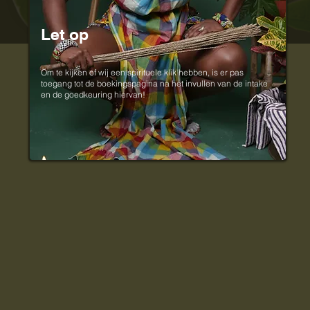
Let op
Om te kijken of wij een spirituele klik hebben, is er pas
toegang tot de boekingspagina na het invullen van de intake
en
en de goedkeuring hiervan!