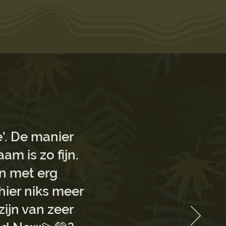
'. De manier
m is zo fijn.
n met erg
 hier niks meer
ijn van zeer