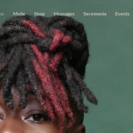
me
Melle
Shop
Mussages
Seremonia
Events
elkom, Mi Gu