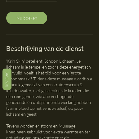
Nu boeken
Beschrijving van de dienst
'Krin Skin' betekent 'Schoon Lichaam'. Je
lichaam is je tempel en zodra deze energetisch
'vervuild' voelt is het tijd voor een 'grote
REVIEWS
schoonmaak'! Tijdens deze mussage wordt o.a.
gebruik gemaakt van een kruidenscrub &
kruidenwater, met geselecteerde kruiden die
een reinigende, vibratie verhogende,
genezende én ontspannende werking hebben
(van invloed op het zenuwstelsel) op jouw
lichaam en geest.
Tevens worden er stoom en Mussage
knedingen gebruikt voor extra warmte en ter
ontlading van opgekropte energie.