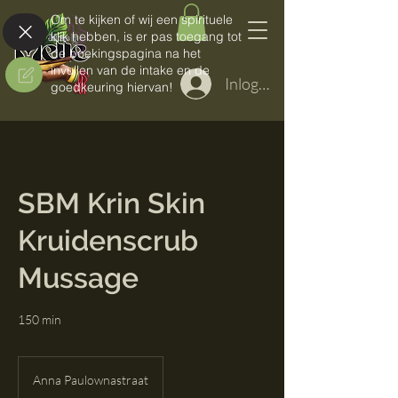
Om te kijken of wij een spirituele
klik hebben, is er pas toegang tot
de boekingspagina na het
invullen van de intake en de
Inloggen
goedkeuring hiervan!
SBM Krin Skin
Kruidenscrub
Mussage
150 min
Anna Paulownastraat