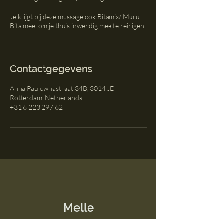
Je krijgt bij deze mussage ook Bitamix/ Muru
Bita mee, om je thuis inwendig mee te reinigen.
Contactgegevens
Anna Paulownastraat 34B, 3014 JE
Rotterdam, Netherlands
+31 6 223 297 62
Melle