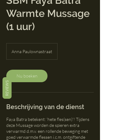
SBM Faya Batra
Warmte Mussage
(1 uur)
Anna Paulownastraat
Nu boeken
REVIEWS
Beschrijving van de dienst
Faya Batra betekent: 'hete fles(sen)'! Tijdens
deze Mussage worden de spieren extra
verwarmd d.m.v. een rollende beweging met
goed verwarmde flessen i.c.m. ontgiftende