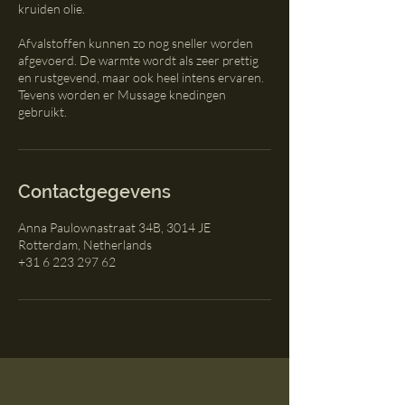
kruiden olie.
Afvalstoffen kunnen zo nog sneller worden
afgevoerd. De warmte wordt als zeer prettig
en rustgevend, maar ook heel intens ervaren.
Tevens worden er Mussage knedingen
gebruikt.
Contactgegevens
Anna Paulownastraat 34B, 3014 JE
Rotterdam, Netherlands
+31 6 223 297 62