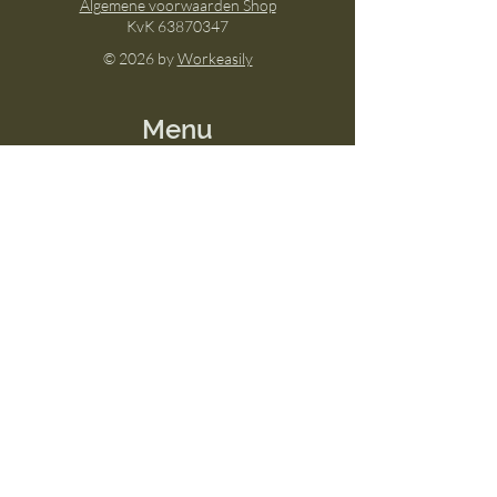
Algemene voorwaarden Shop
KvK
63870347
© 2026 by
Workeasily
Menu
Home
Over
Melle's aanpak
Shop
Mussages
Afspraak Boeken
Events
Socials
Facebook