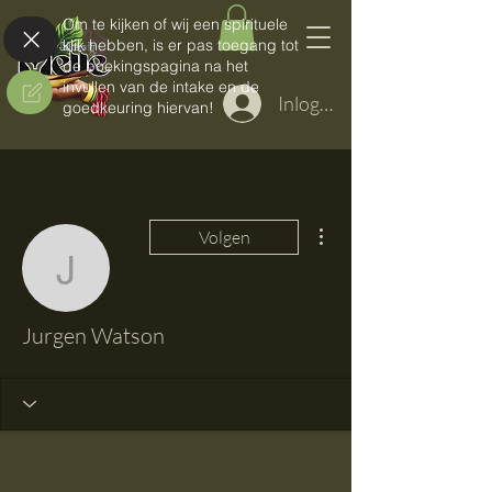
Om te kijken of wij een spirituele
klik hebben, is er pas toegang tot
de boekingspagina na het
invullen van de intake en de
Inloggen
goedkeuring hiervan!
Meer acties
Volgen
Jurgen Watson
Jurgen Watson