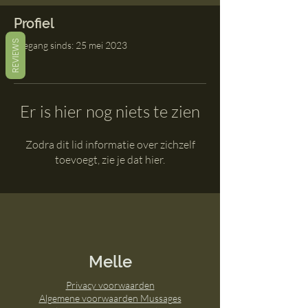
Profiel
REVIEWS
Toegang sinds: 25 mei 2023
Er is hier nog niets te zien
Zodra dit lid informatie over zichzelf
toevoegt, zie je dat hier.
Melle
Privacy voorwaard
en
Algemene voorwaarden Mussages